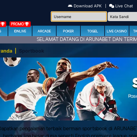
Download APK
Live Chat
O
PROMO
S
IDNLIVE
ARCADE
POKER
TOGEL
LIVE CASINO
T
SELAMAT DATANG DI ARUNABET DAN TERIMA KASIH SUDAH BE
randa
Sportbook
Dapatkan pengalaman terbaik bermain sportsbook di ARUNABET! 
berbagai liga besar dunia seperti English premiere league, span