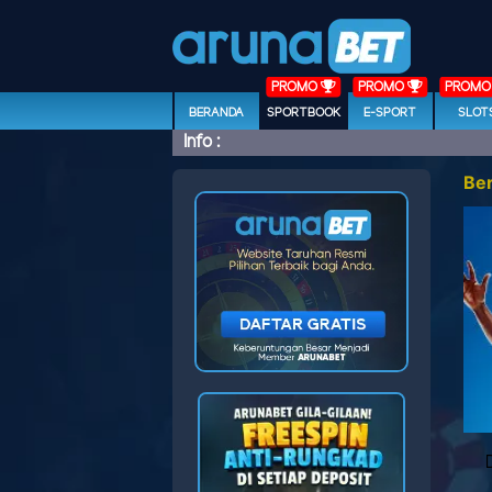
PROMO
PROMO
PROM
BERANDA
SPORTBOOK
E-SPORT
SLOT
Info :
Be