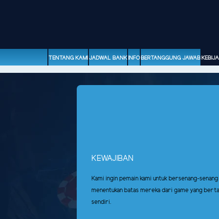
TENTANG KAMI
JADWAL BANK
INFO
BERTANGGUNG JAWAB
KEBIJ
KEWAJIBAN
Kami ingin pemain kami untuk bersenang-senang
menentukan batas mereka dari game yang berta
sendiri.