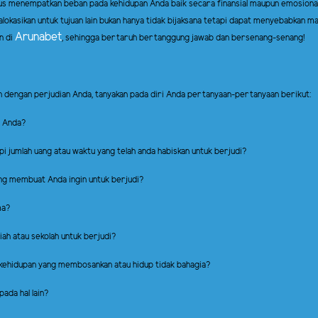
arus menempatkan beban pada kehidupan Anda baik secara finansial maupun emosion
okasikan untuk tujuan lain bukan hanya tidak bijaksana tetapi dapat menyebabkan mas
Arunabet
n di
, sehingga bertaruh bertanggung jawab dan bersenang-senang!
 dengan perjudian Anda, tanyakan pada diri Anda pertanyaan-pertanyaan berikut:
n Anda?
 jumlah uang atau waktu yang telah anda habiskan untuk berjudi?
ng membuat Anda ingin untuk berjudi?
ma?
liah atau sekolah untuk berjudi?
i kehidupan yang membosankan atau hidup tidak bahagia?
ada hal lain?