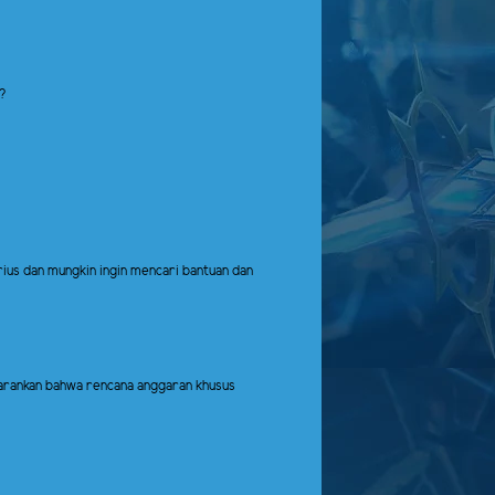
?
ius dan mungkin ingin mencari bantuan dan
yarankan bahwa rencana anggaran khusus