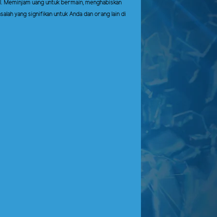
al. Meminjam uang untuk bermain, menghabiskan
alah yang signifikan untuk Anda dan orang lain di